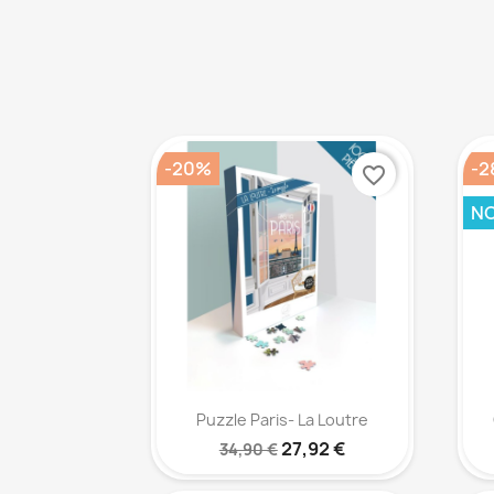
-20%
-2
favorite_border
N
Aperçu rapide

Puzzle Paris- La Loutre
27,92 €
34,90 €