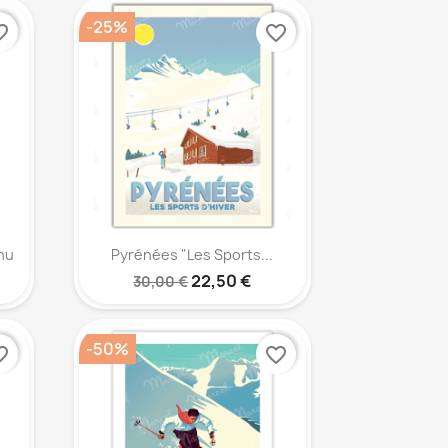
-25%
_border
favorite_border
Aperçu rapide

hu
Pyrénées "Les Sports...
22,50 €
30,00 €
-50%
_border
favorite_border