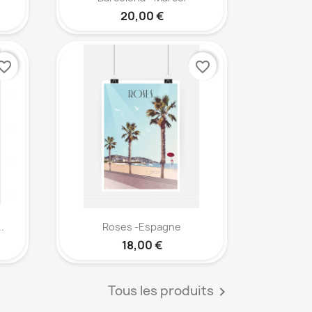
20,00 €
orite_border
favorite_border
Aperçu rapide

.
Roses -Espagne
18,00 €
Tous les produits
