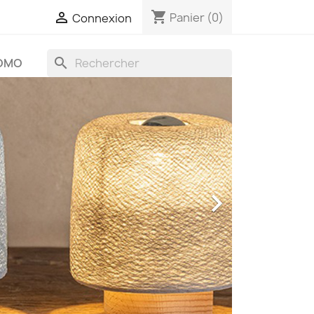
shopping_cart

Panier
(0)
Connexion
search
OMO
