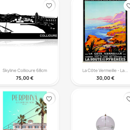
favorite_border
favorite
Aperçu rapide
Aperçu rapide


Skyline Collioure 68cm
La Côte Vermeille - La...
75,00 €
30,00 €
favorite_border
favorite