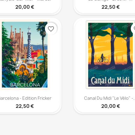
20,00 €
22,50 €
favorite_border
fav
Aperçu rapide
Aperçu rapide


arcelona - Edition Fricker
Canal Du Midi "Le Vélo" -..
22,50 €
20,00 €