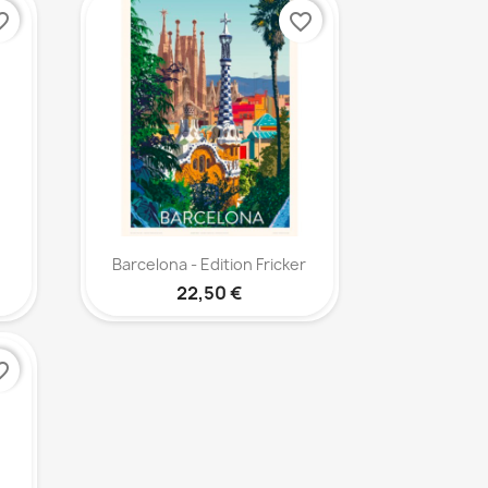
_border
favorite_border
Aperçu rapide

Barcelona - Edition Fricker
22,50 €
_border