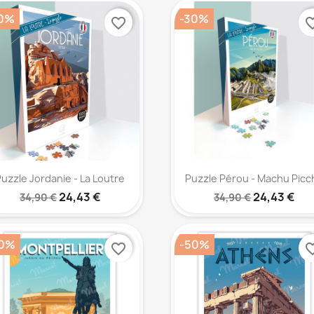
0%
-30%
favorite_border
favorite
Aperçu rapide
Aperçu rapide


uzzle Jordanie - La Loutre
Puzzle Pérou - Machu Picc
24,43 €
24,43 €
34,90 €
34,90 €
0%
-50%
favorite_border
favorite