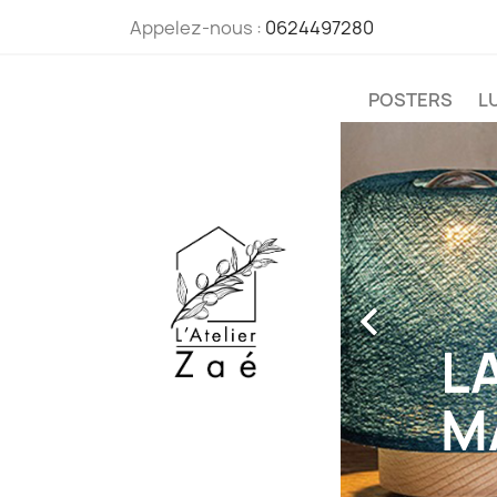
Appelez-nous :
0624497280
POSTERS
L

L
M