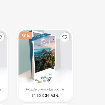
-30%
_border
favorite_border
Aperçu rapide

e
Puzzle Brésil - La Loutre
24,43 €
34,90 €