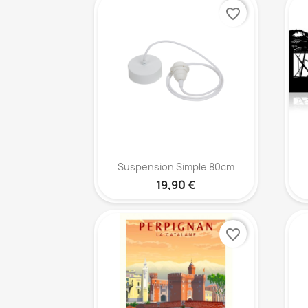
favorite_border
Aperçu rapide

Suspension Simple 80cm
19,90 €
favorite_border