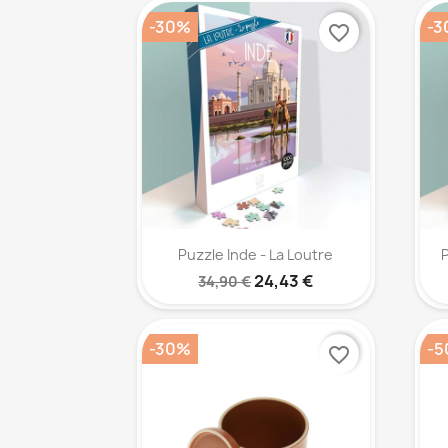
-30%
-3
favorite_border
Aperçu rapide

Puzzle Inde - La Loutre
P
24,43 €
34,90 €
-30%
-5
favorite_border