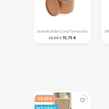
Aperçu rapide

Grande Boîte Coria Terracotta
MO
15,75 €
22,50 €
-28,86%
favorite_border
NOUVEAU