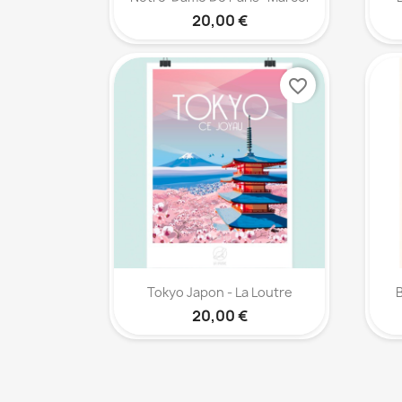
20,00 €
favorite_border
Aperçu rapide

Tokyo Japon - La Loutre
B
20,00 €