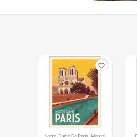
favorite_border
Aperçu rapide

Notre-Dame De Paris- Marcel