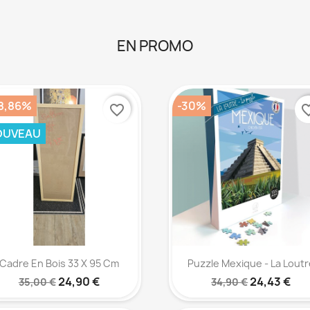
EN PROMO
8,86%
-30%
favorite_border
favorite
OUVEAU
Aperçu rapide
Aperçu rapide


Cadre En Bois 33 X 95 Cm
Puzzle Mexique - La Loutr
24,90 €
24,43 €
35,00 €
34,90 €