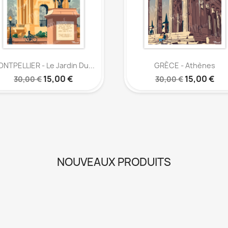
Aperçu rapide
Aperçu rapide


NTPELLIER - Le Jardin Du...
GRÈCE - Athènes
15,00 €
15,00 €
30,00 €
30,00 €
NOUVEAUX PRODUITS