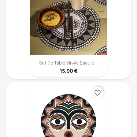
Set De Table Vinyle Baoule...
15,90 €
favorite_border