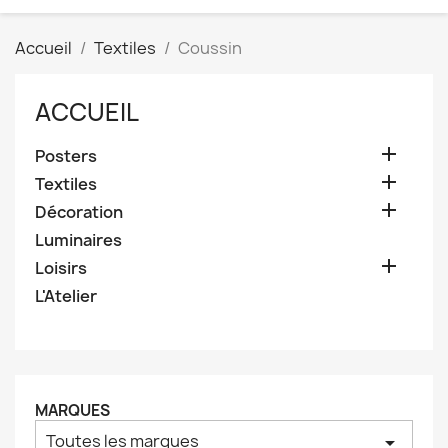
Accueil
Textiles
Coussin
ACCUEIL

Posters

Textiles

Décoration
Luminaires

Loisirs
L'Atelier
MARQUES
Toutes les marques
arrow_drop_down