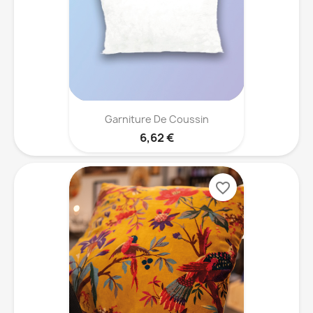
Garniture De Coussin
6,62 €
favorite_border