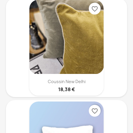
favorite_border
Coussin New Delhi
18,38 €
favorite_border