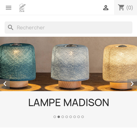
shopping_cart


(0)
search


LAMPE MADISON