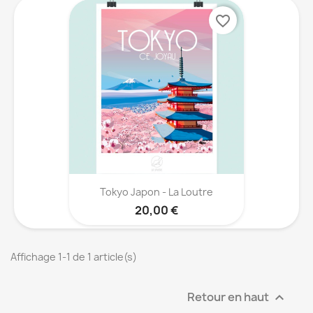
favorite_border
Tokyo Japon - La Loutre
20,00 €
Affichage 1-1 de 1 article(s)
Retour en haut
