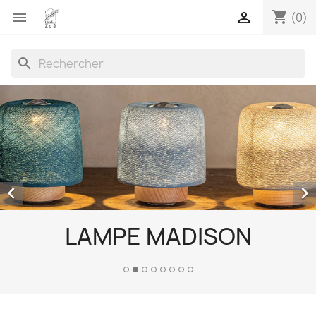
shopping_cart


(0)
search


LAMPE MADISON