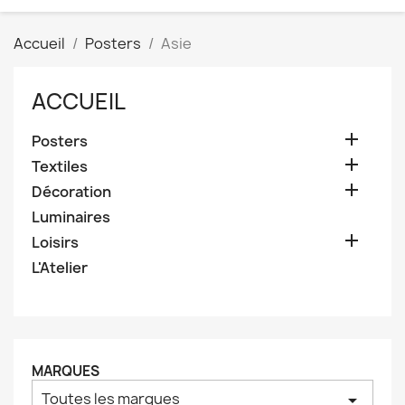
Accueil
Posters
Asie
ACCUEIL

Posters

Textiles

Décoration
Luminaires

Loisirs
L'Atelier
MARQUES
Toutes les marques
arrow_drop_down