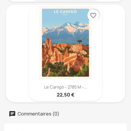
favorite_border
Le Canigò - 2785 M -...
22,50 €
Commentaires (0)