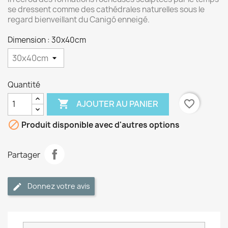
se dressent comme des cathédrales naturelles sous le
regard bienveillant du Canigó enneigé.
Dimension : 30x40cm
Quantité

favorite_border
AJOUTER AU PANIER

Produit disponible avec d'autres options
Partager
Donnez votre avis