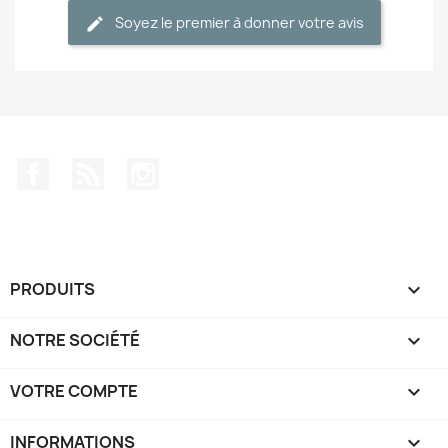
Soyez le premier à donner votre avis
Facebook
Rss
Instagram
PRODUITS

NOTRE SOCIÉTÉ

VOTRE COMPTE

INFORMATIONS
keyboard_arrow_down