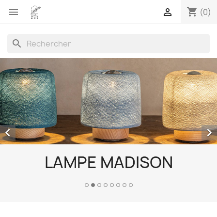
shopping_cart


(0)
search


LAMPE MADISON